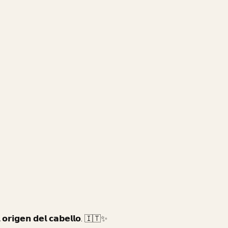
 𝗼𝗿𝗶𝗴𝗲𝗻 𝗱𝗲𝗹 𝗰𝗮𝗯𝗲𝗹𝗹𝗼. 🇮🇹✨