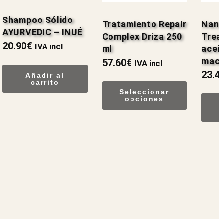
Shampoo Sólido
Tratamiento Repair
Nan
AYURVEDIC – INUÉ
Complex Driza 250
Tre
20.90
€
IVA incl
ml
ace
mac
57.60
€
IVA incl
23.
Añadir al
carrito
Seleccionar
opciones