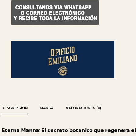
DESCRIPCIÓN
MARCA
VALORACIONES (0)
𝗘𝘁𝗲𝗿𝗻𝗮 𝗠𝗮𝗻𝗻𝗮: 𝗘𝗹 𝘀𝗲𝗰𝗿𝗲𝘁𝗼 𝗯𝗼𝘁𝗮𝗻𝗶𝗰𝗼 𝗾𝘂𝗲 𝗿𝗲𝗴𝗲𝗻𝗲𝗿𝗮 𝗲