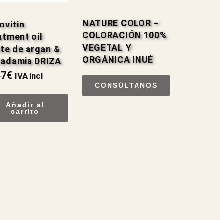
NATURE COLOR –
ovitin
COLORACIÓN 100%
atment oil
VEGETAL Y
ite de argan &
ORGÁNICA INUÉ
adamia DRIZA
47
€
IVA incl
CONSÚLTANOS
Añadir al
carrito