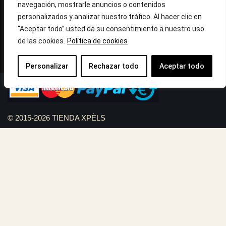
navegación, mostrarle anuncios o contenidos
Horario: Lun-Vie 09:30h a 13:30h y 16:45h a 20:00h - Sab
personalizados y analizar nuestro tráfico. Al hacer clic en
10:30h a 14:.00h
“Aceptar todo” usted da su consentimiento a nuestro uso
de las cookies.
Política de cookies
Llámanos : 687 56 05 04
Correo:
info@tiendaxpels.com
Personalizar
Rechazar todo
Aceptar todo
© 2015-2026 TIENDA XPÈLS
Diseño web Serviweb:
Giroasistec Servicio técnico
Reformas Girona
Rollos de brezo natural vallas
Bunker zona
Plumbing Spain