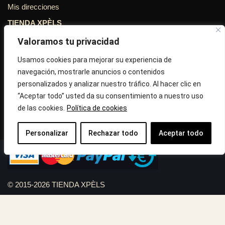
Mis direcciones
TIENDA XPÈLS
Valoramos tu privacidad
Avinguda Molins de Rei Nº 3
08755, Barcelona, Cataluña, España
Usamos cookies para mejorar su experiencia de
navegación, mostrarle anuncios o contenidos
Horario: Lun-Vie 09:30h a 13:30h y 16:45h a 20:00h - Sab
personalizados y analizar nuestro tráfico. Al hacer clic en
10:30h a 14:.00h
“Aceptar todo” usted da su consentimiento a nuestro uso
de las cookies.
Política de cookies
Llámanos : 687 56 05 04
Correo:
info@tiendaxpels.com
Personalizar
Rechazar todo
Aceptar todo
© 2015-2026 TIENDA XPÈLS