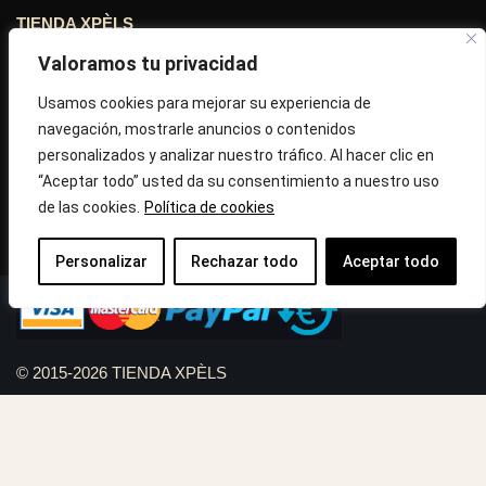
TIENDA XPÈLS
Valoramos tu privacidad
Avinguda Molins de Rei Nº 3
08755, Barcelona, Cataluña, España
Usamos cookies para mejorar su experiencia de
navegación, mostrarle anuncios o contenidos
Horario: Lun-Vie 09:30h a 13:30h y 16:45h a 20:00h - Sab
personalizados y analizar nuestro tráfico. Al hacer clic en
10:30h a 14:.00h
“Aceptar todo” usted da su consentimiento a nuestro uso
de las cookies.
Política de cookies
Llámanos : 687 56 05 04
Correo:
info@tiendaxpels.com
Personalizar
Rechazar todo
Aceptar todo
© 2015-2026 TIENDA XPÈLS
Diseño web Serviweb:
Giroasistec Servicio técnico
Reformas Girona
Rollos de brezo natural vallas