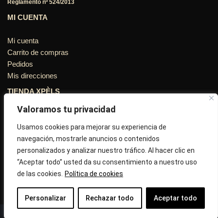
Reglamento nº 524/2013
MI CUENTA
Mi cuenta
Carrito de compras
Pedidos
Mis direcciones
TIENDA XPÈLS
Valoramos tu privacidad
Avinguda Molins de Rei Nº 3
08755, Barcelona, Cataluña, España
Usamos cookies para mejorar su experiencia de
navegación, mostrarle anuncios o contenidos
Horario: Lun-Vie 09:30h a 13:30h y 16:45h a 20:00h - Sab
personalizados y analizar nuestro tráfico. Al hacer clic en
10:30h a 14:.00h
“Aceptar todo” usted da su consentimiento a nuestro uso
de las cookies.
Política de cookies
Llámanos : 687 56 05 04
Correo:
info@tiendaxpels.com
Personalizar
Rechazar todo
Aceptar todo