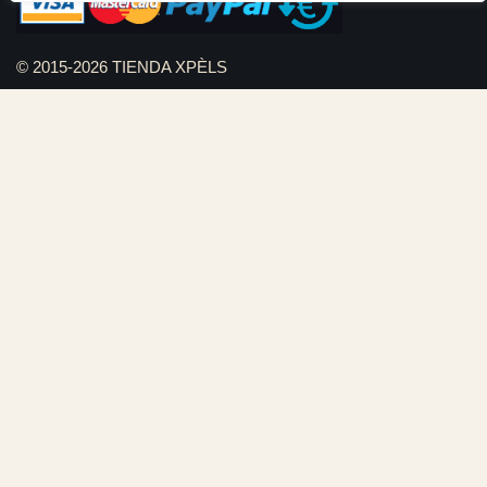
© 2015-2026 TIENDA XPÈLS
Diseño web Serviweb:
Giroasistec Servicio técnico
Reformas Girona
Rollos de brezo natural vallas
Bunker zona
Plumbing Spain