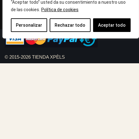
10:30h a 14:.00h
“Aceptar todo” usted da su consentimiento a nuestro uso
de las cookies.
Política de cookies
Llámanos : 687 56 05 04
Correo:
info@tiendaxpels.com
Personalizar
Rechazar todo
Aceptar todo
© 2015-2026 TIENDA XPÈLS
Diseño web Serviweb:
Giroasistec Servicio técnico
Reformas Girona
Rollos de brezo natural vallas
Bunker zona
Plumbing Spain