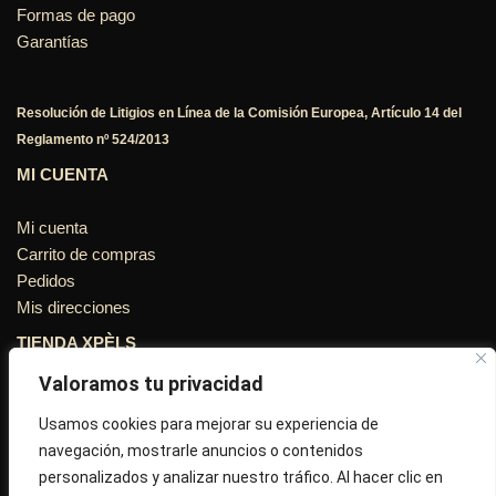
Formas de pago
Garantías
Resolución de Litigios en Línea de la Comisión Europea, Artículo 14 del
Reglamento nº 524/2013
MI CUENTA
Mi cuenta
Carrito de compras
Pedidos
Mis direcciones
TIENDA XPÈLS
Valoramos tu privacidad
Avinguda Molins de Rei Nº 3
08755, Barcelona, Cataluña, España
Usamos cookies para mejorar su experiencia de
navegación, mostrarle anuncios o contenidos
Horario: Lun-Vie 09:30h a 13:30h y 16:45h a 20:00h - Sab
personalizados y analizar nuestro tráfico. Al hacer clic en