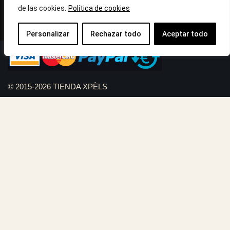
de las cookies.
Política de cookies
Llámanos : 687 56 05 04
Correo:
info@tiendaxpels.com
Personalizar
Rechazar todo
Aceptar todo
© 2015-2026 TIENDA XPÈLS
Diseño web Serviweb:
Giroasistec Servicio técnico
Reformas Girona
Rollos de brezo natural vallas
Bunker zona
Plumbing Spain