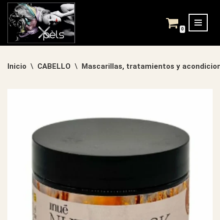
Saltar
0
al
contenido
Inicio
CABELLO
Mascarillas, tratamientos y acondicio
\
\