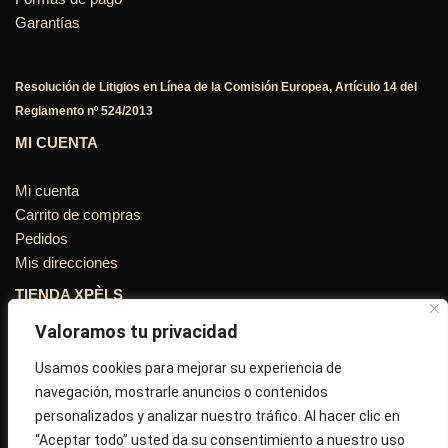
Garantías
Resolución de Litigios en Línea de la Comisión Europea, Artículo 14 del
Reglamento nº 524/2013
MI CUENTA
Mi cuenta
Carrito de compras
Pedidos
Mis direcciones
TIENDA XPÈLS
Valoramos tu privacidad
Avinguda Molins de Rei Nº 3
08755, Barcelona, Cataluña, España
Usamos cookies para mejorar su experiencia de
navegación, mostrarle anuncios o contenidos
Horario: Lun-Vie 09:30h a 13:30h y 16:45h a 20:00h - Sab
personalizados y analizar nuestro tráfico. Al hacer clic en
10:30h a 14:.00h
“Aceptar todo” usted da su consentimiento a nuestro uso