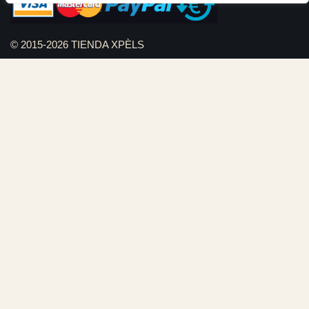
© 2015-2026 TIENDA XPÈLS
Diseño web Serviweb:
Giroasistec Servicio técnico
Reformas Girona
Rollos de brezo natural vallas
Bunker zona
Plumbing Spain