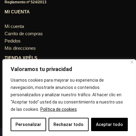
Reglamento nº 524/2013
MI CUENTA
Mi cuenta
Carrito de compras
Pedidos
Mis direcciones
TIENDA XPÈLS
Valoramos tu privacidad
Avinguda Molins de Rei Nº 3
08755, Barcelona, Cataluña, España
Usamos cookies para mejorar su experiencia de
navegación, mostrarle anuncios o contenidos
Horario: Lun-Vie 09:30h a 13:30h y 16:45h a 20:00h - Sab
personalizados y analizar nuestro tráfico. Al hacer clic en
10:30h a 14:.00h
“Aceptar todo” usted da su consentimiento a nuestro uso
de las cookies.
Política de cookies
Llámanos : 687 56 05 04
Correo:
info@tiendaxpels.com
Personalizar
Rechazar todo
Aceptar todo