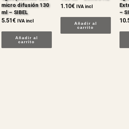
micro difusión 130
Ext
1.10
€
IVA incl
ml – SIBEL
– S
5.51
€
10.
IVA incl
Añadir al
carrito
Añadir al
carrito