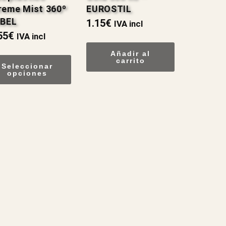
reme Mist 360º
EUROSTIL
IBEL
1.15
€
IVA incl
55
€
IVA incl
Añadir al
carrito
Seleccionar
opciones