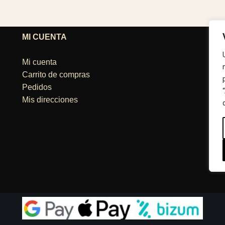
MI CUENTA
T
Mi cuenta
A
Carrito de compras
0
Pedidos
Mis direcciones
H
2
L
C