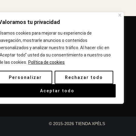
Valoramos tu privacidad
IENDA XPÈLS
Usamos cookies para mejorar su experiencia de
vinguda Molins de Rei Nº 3
navegación, mostrarle anuncios o contenidos
8755, Barcelona, Cataluña, España
personalizados y analizar nuestro tráfico. Al hacer clic en
“Aceptar todo” usted da su consentimiento a nuestro uso
orario: Lun-Vie 09:30h a 13:30h y 16:45h a
de las cookies.
Política de cookies
0:00h - Sab 10:30h a 14:.00h
Personalizar
Rechazar todo
lámanos : 687 56 05 04
orreo:
info@tiendaxpels.com
Aceptar todo
© 2015-2026 TIENDA XPÈLS