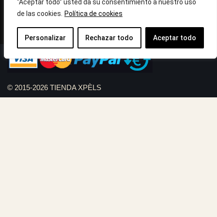
10:30h a 14:.00h
“Aceptar todo” usted da su consentimiento a nuestro uso
de las cookies.
Política de cookies
Llámanos : 687 56 05 04
Correo:
info@tiendaxpels.com
Personalizar
Rechazar todo
Aceptar todo
© 2015-2026 TIENDA XPÈLS
Diseño web Serviweb:
Giroasistec Servicio técnico
Reformas Girona
Rollos de brezo natural vallas
Bunker zona
Plumbing Spain