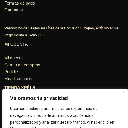
Formas de pago
Garantías
Resolución de Litigios en Línea de la Comisión Europea, Artículo 14 del
Reglamento nº 524/2013
MI CUENTA
Mi cuenta
Carrito de compras
Pedidos
Mis direcciones
TIENDA XPÈLS
Valoramos tu privacidad
Avinguda Molins de Rei Nº 3
08755, Barcelona, Cataluña, España
Usamos cookies para mejorar su experiencia de
navegación, mostrarle anuncios o contenidos
Horario: Lun-Vie 09:30h a 13:30h y 16:45h a 20:00h - Sab
personalizados y analizar nuestro tráfico. Al hacer clic en