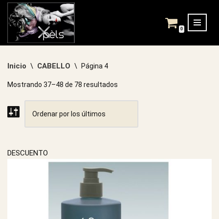
Saltar
0
al
contenido
Inicio
CABELLO
\
\
Página 4
Mostrando 37–48 de 78 resultados
DESCUENTO