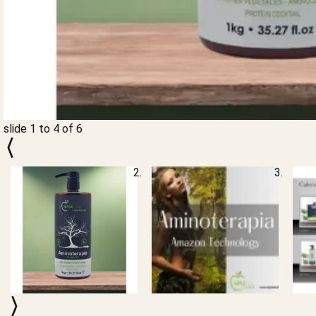
slide
1 to 4
of 6