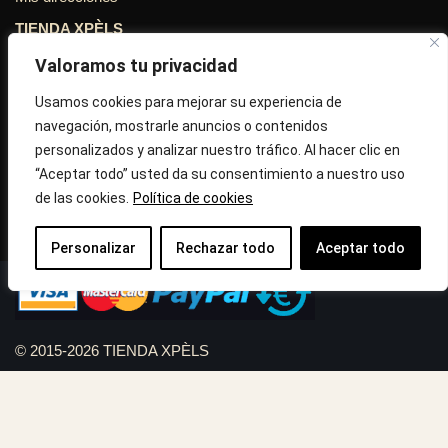
TIENDA XPÈLS
Valoramos tu privacidad
Avinguda Molins de Rei Nº 3
08755, Barcelona, Cataluña, España
Usamos cookies para mejorar su experiencia de
navegación, mostrarle anuncios o contenidos
Horario: Lun-Vie 09:30h a 13:30h y 16:45h a 20:00h - Sab
personalizados y analizar nuestro tráfico. Al hacer clic en
10:30h a 14:.00h
“Aceptar todo” usted da su consentimiento a nuestro uso
de las cookies.
Política de cookies
Llámanos : 687 56 05 04
Correo:
info@tiendaxpels.com
Personalizar
Rechazar todo
Aceptar todo
© 2015-2026 TIENDA XPÈLS
Diseño web Serviweb:
Giroasistec Servicio técnico
Reformas Girona
Rollos de brezo natural vallas