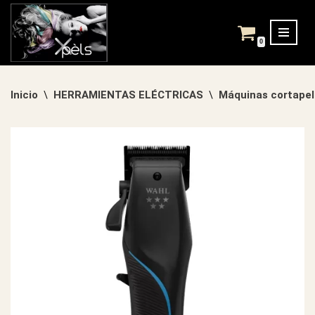
Saltar
0
al
contenido
Inicio
HERRAMIENTAS ELÉCTRICAS
Máquinas cortapel
\
\