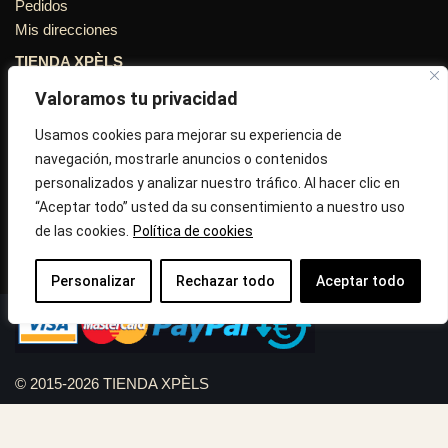
Pedidos
Mis direcciones
TIENDA XPÈLS
Valoramos tu privacidad
Avinguda Molins de Rei Nº 3
08755, Barcelona, Cataluña, España
Usamos cookies para mejorar su experiencia de
navegación, mostrarle anuncios o contenidos
Horario: Lun-Vie 09:30h a 13:30h y 16:45h a 20:00h - Sab
personalizados y analizar nuestro tráfico. Al hacer clic en
10:30h a 14:.00h
“Aceptar todo” usted da su consentimiento a nuestro uso
de las cookies.
Política de cookies
Llámanos : 687 56 05 04
Correo:
info@tiendaxpels.com
Personalizar
Rechazar todo
Aceptar todo
© 2015-2026 TIENDA XPÈLS