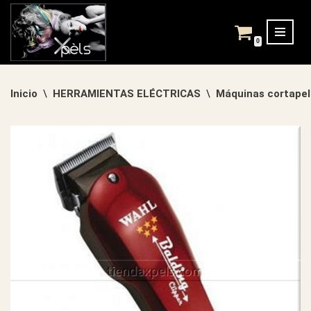
Saltar
0
al
contenido
Inicio
HERRAMIENTAS ELÉCTRICAS
Máquinas cortapel
\
\