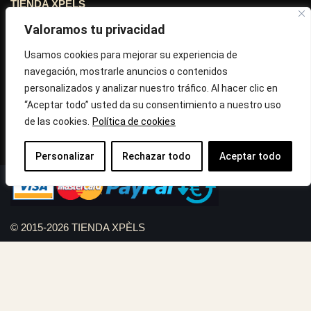
TIENDA XPÈLS
Valoramos tu privacidad
Avinguda Molins de Rei Nº 3
08755, Barcelona, Cataluña, España
Usamos cookies para mejorar su experiencia de
navegación, mostrarle anuncios o contenidos
Horario: Lun-Vie 09:30h a 13:30h y 16:45h a 20:00h - Sab
personalizados y analizar nuestro tráfico. Al hacer clic en
10:30h a 14:.00h
“Aceptar todo” usted da su consentimiento a nuestro uso
de las cookies.
Política de cookies
Llámanos : 687 56 05 04
Correo:
info@tiendaxpels.com
Personalizar
Rechazar todo
Aceptar todo
© 2015-2026 TIENDA XPÈLS
Diseño web Serviweb:
Giroasistec Servicio técnico
Reformas Girona
Rollos de brezo natural vallas
Bunker zona
Plumbing Spain