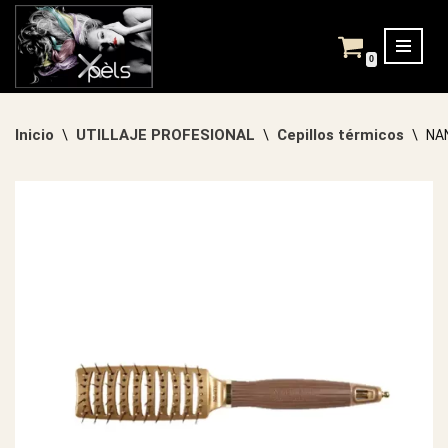
Saltar
0
al
contenido
Inicio
UTILLAJE PROFESIONAL
Cepillos térmicos
\
\
\
NA