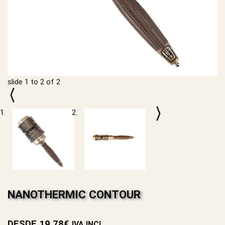
slide
1 to 2
of 2
NANOTHERMIC CONTOUR
DESDE
19.78
€
IVA INCL