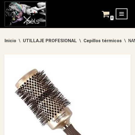
Saltar
0
al
contenido
Inicio
UTILLAJE PROFESIONAL
Cepillos térmicos
\
\
\
NA