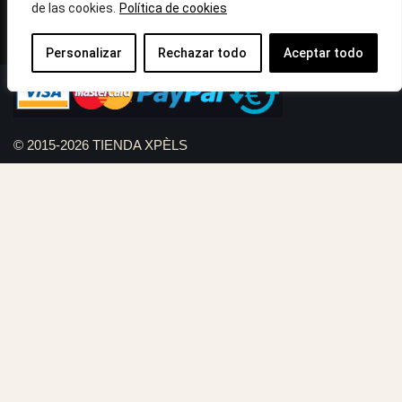
de las cookies.
Política de cookies
Llámanos : 687 56 05 04
Correo:
info@tiendaxpels.com
Personalizar
Rechazar todo
Aceptar todo
© 2015-2026 TIENDA XPÈLS
Diseño web Serviweb:
Giroasistec Servicio técnico
Reformas Girona
Rollos de brezo natural vallas
Bunker zona
Plumbing Spain