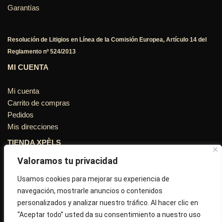
Garantías
Resolución de Litigios en Línea de la Comisión Europea, Artículo 14 del
Reglamento nº 524/2013
MI CUENTA
Mi cuenta
Carrito de compras
Pedidos
Mis direcciones
TIENDA XPÈLS
Valoramos tu privacidad
Avinguda Molins de Rei Nº 3
08755, Barcelona, Cataluña, España
Usamos cookies para mejorar su experiencia de
navegación, mostrarle anuncios o contenidos
Horario: Lun-Vie 09:30h a 13:30h y 16:45h a 20:00h - Sab
personalizados y analizar nuestro tráfico. Al hacer clic en
10:30h a 14:.00h
“Aceptar todo” usted da su consentimiento a nuestro uso