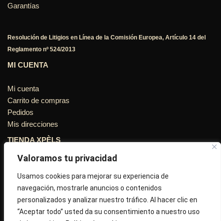
Garantías
Resolución de Litigios en Línea de la Comisión Europea, Artículo 14 del
Reglamento nº 524/2013
MI CUENTA
Mi cuenta
Carrito de compras
Pedidos
Mis direcciones
TIENDA XPÈLS
Valoramos tu privacidad
Avinguda Molins de Rei Nº 3
08755, Barcelona, Cataluña, España
Usamos cookies para mejorar su experiencia de
navegación, mostrarle anuncios o contenidos
Horario: Lun-Vie 09:30h a 13:30h y 16:45h a 20:00h - Sab
personalizados y analizar nuestro tráfico. Al hacer clic en
10:30h a 14:.00h
“Aceptar todo” usted da su consentimiento a nuestro uso