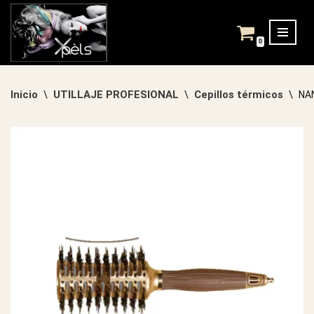
Saltar
0
al
contenido
Inicio
UTILLAJE PROFESIONAL
Cepillos térmicos
\
\
\
NA