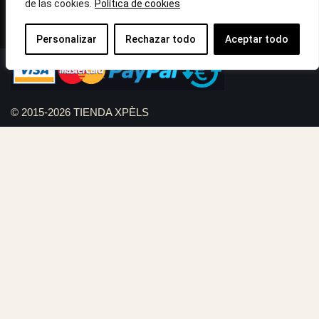
de las cookies.
Política de cookies
Llámanos : 687 56 05 04
Correo:
info@tiendaxpels.com
Personalizar
Rechazar todo
Aceptar todo
© 2015-2026 TIENDA XPÈLS
Diseño web Serviweb:
Giroasistec Servicio técnico
Reformas Girona
Rollos de brezo natural vallas
Bunker zona
Plumbing Spain