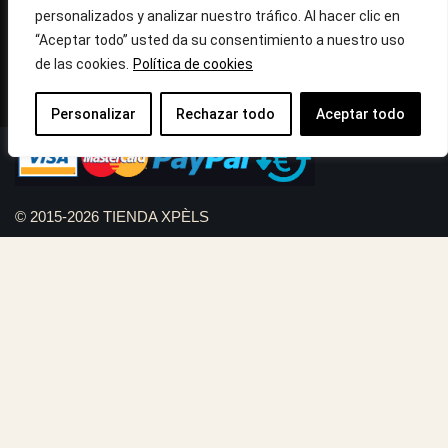
Horario: Lun-Vie 09:30h a 13:30h y 16:45h a 20:00h - Sab
personalizados y analizar nuestro tráfico. Al hacer clic en
10:30h a 14:.00h
“Aceptar todo” usted da su consentimiento a nuestro uso
de las cookies.
Política de cookies
Llámanos : 687 56 05 04
Correo:
info@tiendaxpels.com
Personalizar
Rechazar todo
Aceptar todo
© 2015-2026 TIENDA XPÈLS
Diseño web Serviweb:
Giroasistec Servicio técnico
Reformas Girona
Rollos de brezo natural vallas
Bunker zona
Plumbing Spain