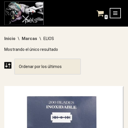
Saltar
0
al
contenido
Inicio
Marcas
\
\
ELIOS
Mostrando el único resultado