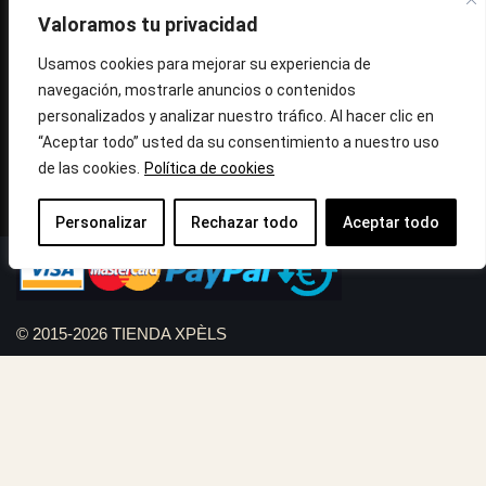
Valoramos tu privacidad
Avinguda Molins de Rei Nº 3
08755, Barcelona, Cataluña, España
Usamos cookies para mejorar su experiencia de
navegación, mostrarle anuncios o contenidos
Horario: Lun-Vie 09:30h a 13:30h y 16:45h a 20:00h - Sab
personalizados y analizar nuestro tráfico. Al hacer clic en
10:30h a 14:.00h
“Aceptar todo” usted da su consentimiento a nuestro uso
de las cookies.
Política de cookies
Llámanos : 687 56 05 04
Correo:
info@tiendaxpels.com
Personalizar
Rechazar todo
Aceptar todo
© 2015-2026 TIENDA XPÈLS
Diseño web Serviweb:
Giroasistec Servicio técnico
Reformas Girona
Rollos de brezo natural vallas
Bunker zona
Plumbing Spain