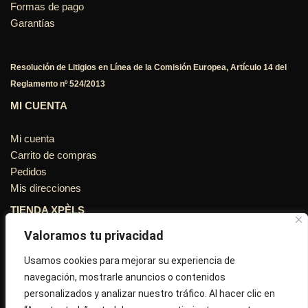
Formas de pago
Garantías
Resolución de Litigios en Línea de la Comisión Europea, Artículo 14 del
Reglamento nº 524/2013
MI CUENTA
Mi cuenta
Carrito de compras
Pedidos
Mis direcciones
TIENDA XPÈLS
Valoramos tu privacidad
Avinguda Molins de Rei Nº 3
08755, Barcelona, Cataluña, España
Usamos cookies para mejorar su experiencia de
navegación, mostrarle anuncios o contenidos
Horario: Lun-Vie 09:30h a 13:30h y 16:45h a 20:00h - Sab
personalizados y analizar nuestro tráfico. Al hacer clic en