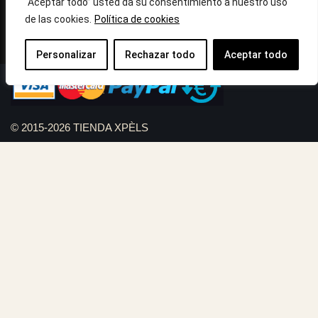
10:30h a 14:.00h
“Aceptar todo” usted da su consentimiento a nuestro uso
de las cookies.
Política de cookies
Llámanos : 687 56 05 04
Correo:
info@tiendaxpels.com
Personalizar
Rechazar todo
Aceptar todo
© 2015-2026 TIENDA XPÈLS
Diseño web Serviweb:
Giroasistec Servicio técnico
Reformas Girona
Rollos de brezo natural vallas
Bunker zona
Plumbing Spain