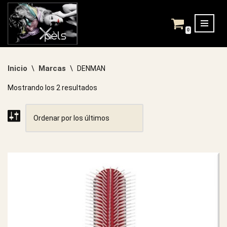
Saltar
0
al
contenido
Inicio
Marcas
\
\
DENMAN
Mostrando los 2 resultados