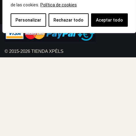
de las cookies.
Política de cookies
Llámanos : 687 56 05 04
Correo:
info@tiendaxpels.com
Personalizar
Rechazar todo
Aceptar todo
© 2015-2026 TIENDA XPÈLS
Diseño web Serviweb:
Giroasistec Servicio técnico
Reformas Girona
Rollos de brezo natural vallas
Bunker zona
Plumbing Spain