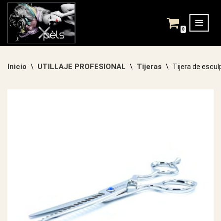
Saltar
0
al
contenido
Inicio
UTILLAJE PROFESIONAL
Tijeras
\
\
\
Tijera de escul