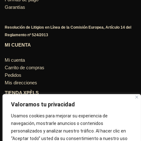
Garantías
Resolución de Litigios en Línea de la Comisión Europea, Artículo 14 del
Reglamento nº 524/2013
MI CUENTA
Mi cuenta
Carrito de compras
Pedidos
Mis direcciones
TIENDA XPÈLS
Valoramos tu privacidad
Avinguda Molins de Rei Nº 3
08755, Barcelona, Cataluña, España
Usamos cookies para mejorar su experiencia de
navegación, mostrarle anuncios o contenidos
Horario: Lun-Vie 09:30h a 13:30h y 16:45h a 20:00h - Sab
personalizados y analizar nuestro tráfico. Al hacer clic en
10:30h a 14:.00h
“Aceptar todo” usted da su consentimiento a nuestro uso