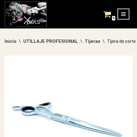
Saltar
0
al
contenido
Inicio
UTILLAJE PROFESIONAL
Tijeras
\
\
\
Tijera de cort