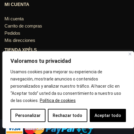
MI CUENTA
Mi cuenta
Carrito de compras
Pedidos
Mis direcciones
TIENDA XPÈLS
Valoramos tu privacidad
Avinguda Molins de Rei Nº 3
08755, Barcelona, Cataluña, España
Usamos cookies para mejorar su experiencia de
navegación, mostrarle anuncios o contenidos
Horario: Lun-Vie 09:30h a 13:30h y 16:45h a 20:00h - Sab
personalizados y analizar nuestro tráfico. Al hacer clic en
10:30h a 14:.00h
“Aceptar todo” usted da su consentimiento a nuestro uso
de las cookies.
Política de cookies
Llámanos : 687 56 05 04
Correo:
info@tiendaxpels.com
Personalizar
Rechazar todo
Aceptar todo