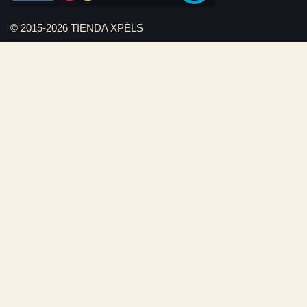
© 2015-2026 TIENDA XPÈLS
Diseño web Serviweb:
Giroasistec Servicio técnico
Reformas Girona
Rollos de brezo natural vallas
Bunker zona
Plumbing Spain