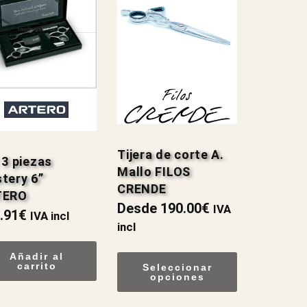
Tijera de corte A.
 3 piezas
Mallo FILOS
tery 6”
CRENDE
TERO
Desde
190.00
€
IVA
.91
€
IVA incl
incl
Añadir al
carrito
Seleccionar
opciones