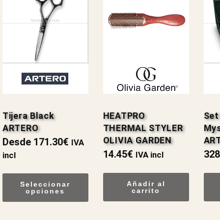
Tijera Black
HEATPRO
Set
ARTERO
THERMAL STYLER
Mys
OLIVIA GARDEN
AR
Desde
171.30
€
IVA
14.45
€
328
IVA incl
incl
Añadir al
Seleccionar
carrito
opciones