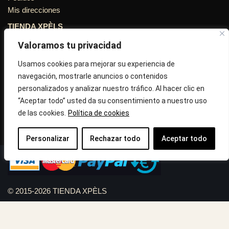
Mis direcciones
TIENDA XPÈLS
Valoramos tu privacidad
Avinguda Molins de Rei Nº 3
08755, Barcelona, Cataluña, España
Usamos cookies para mejorar su experiencia de
navegación, mostrarle anuncios o contenidos
Horario: Lun-Vie 09:30h a 13:30h y 16:45h a 20:00h - Sab
personalizados y analizar nuestro tráfico. Al hacer clic en
10:30h a 14:.00h
“Aceptar todo” usted da su consentimiento a nuestro uso
de las cookies.
Política de cookies
Llámanos : 687 56 05 04
Correo:
info@tiendaxpels.com
Personalizar
Rechazar todo
Aceptar todo
© 2015-2026 TIENDA XPÈLS