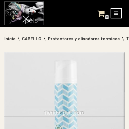
Saltar
0
al
contenido
Inicio
CABELLO
Protectores y alisadores termicos
\
\
\
T