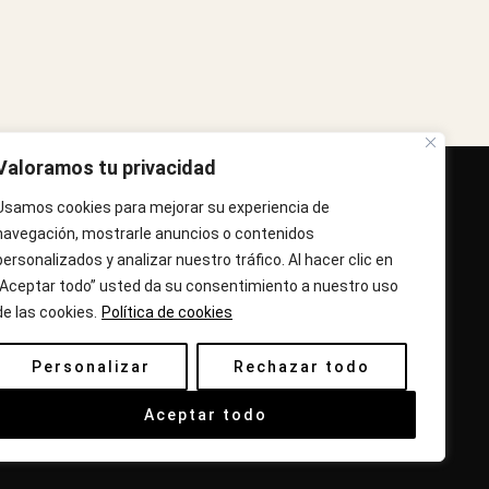
Valoramos tu privacidad
IENDA XPÈLS
Usamos cookies para mejorar su experiencia de
vinguda Molins de Rei Nº 3
navegación, mostrarle anuncios o contenidos
8755, Barcelona, Cataluña, España
personalizados y analizar nuestro tráfico. Al hacer clic en
“Aceptar todo” usted da su consentimiento a nuestro uso
orario: Lun-Vie 09:30h a 13:30h y 16:45h a
de las cookies.
Política de cookies
0:00h - Sab 10:30h a 14:.00h
Personalizar
Rechazar todo
lámanos : 687 56 05 04
orreo:
info@tiendaxpels.com
Aceptar todo