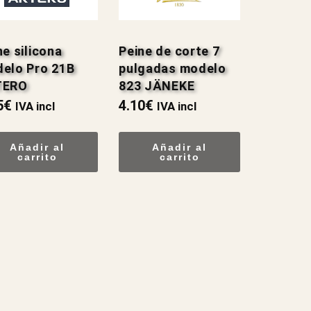
ne silicona
Peine de corte 7
elo Pro 21B
pulgadas modelo
TERO
823 JÄNEKE
5
€
4.10
€
IVA incl
IVA incl
Añadir al
Añadir al
carrito
carrito