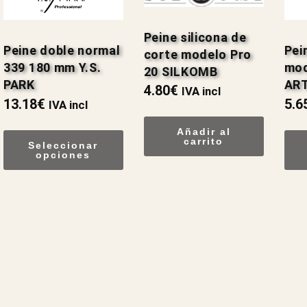
Peine silicona de
Peine doble normal
Pei
corte modelo Pro
339 180 mm Y.S.
mod
20 SILKOMB
PARK
AR
4.80
€
IVA incl
13.18
€
5.6
IVA incl
Añadir al
carrito
Seleccionar
opciones