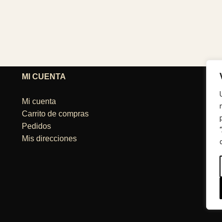
MI CUENTA
T
Mi cuenta
A
Carrito de compras
0
Pedidos
Mis direcciones
H
2
L
C