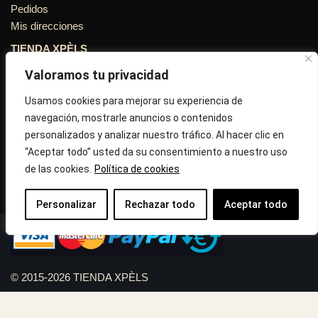
Pedidos
Mis direcciones
TIENDA XPÈLS
Valoramos tu privacidad
Avinguda Molins de Rei Nº 3
08755, Barcelona, Cataluña, España
Usamos cookies para mejorar su experiencia de
navegación, mostrarle anuncios o contenidos
Horario: Lun-Vie 09:30h a 13:30h y 16:45h a 20:00h - Sab
personalizados y analizar nuestro tráfico. Al hacer clic en
10:30h a 14:.00h
“Aceptar todo” usted da su consentimiento a nuestro uso
de las cookies.
Política de cookies
Llámanos : 687 56 05 04
Correo:
info@tiendaxpels.com
Personalizar
Rechazar todo
Aceptar todo
© 2015-2026 TIENDA XPÈLS