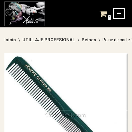
Saltar
0
al
contenido
Inicio
UTILLAJE PROFESIONAL
Peines
\
\
\
Peine de corte