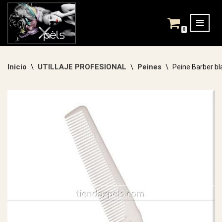
Saltar
0
al
contenido
Inicio
UTILLAJE PROFESIONAL
Peines
\
\
\
Peine Barber b