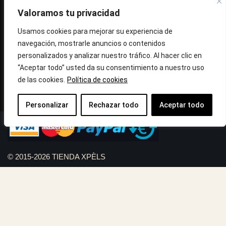
Valoramos tu privacidad
Avinguda Molins de Rei Nº 3
08755, Barcelona, Cataluña, España
Usamos cookies para mejorar su experiencia de
navegación, mostrarle anuncios o contenidos
Horario: Lun-Vie 09:30h a 13:30h y 16:45h a 20:00h - Sab
personalizados y analizar nuestro tráfico. Al hacer clic en
10:30h a 14:.00h
“Aceptar todo” usted da su consentimiento a nuestro uso
de las cookies.
Política de cookies
Llámanos : 687 56 05 04
Correo:
info@tiendaxpels.com
Personalizar
Rechazar todo
Aceptar todo
© 2015-2026 TIENDA XPÈLS
Diseño web Serviweb:
Giroasistec Servicio técnico
Reformas Girona
Rollos de brezo natural vallas
Bunker zona
Plumbing Spain