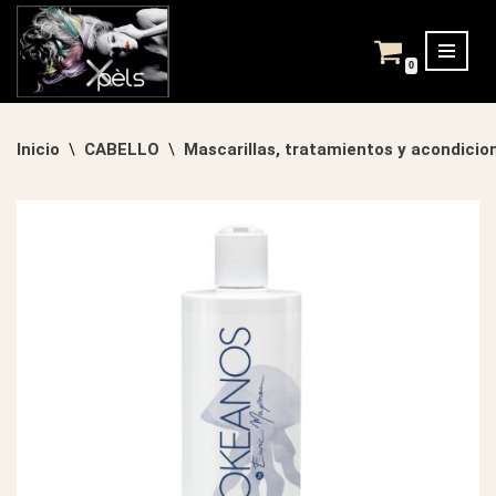
Saltar
0
al
contenido
Inicio
CABELLO
Mascarillas, tratamientos y acondicio
\
\