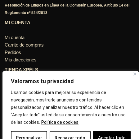
Resolución de Litigios en Línea de la Comisión Europea, Artículo 14 del
Reglamento nº 524/2013
MI CUENTA
Mi cuenta
Carrito de compras
Pedidos
Mis direcciones
TIENDA XPÈLS
Valoramos tu privacidad
Avinguda Molins de Rei Nº 3
08755, Barcelona, Cataluña, España
Usamos cookies para mejorar su experiencia de
navegación, mostrarle anuncios o contenidos
Horario: Lun-Vie 09:30h a 13:30h y 16:45h a 20:00h - Sab
personalizados y analizar nuestro tráfico. Al hacer clic en
10:30h a 14:.00h
“Aceptar todo” usted da su consentimiento a nuestro uso
de las cookies.
Política de cookies
Llámanos : 687 56 05 04
Correo:
info@tiendaxpels.com
Personalizar
Rechazar todo
Aceptar todo