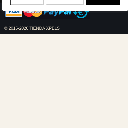
© 2015-2026 TIENDA XPÈLS
Diseño web Serviweb:
Giroasistec Servicio técnico
Reformas Girona
Rollos de brezo natural vallas
Bunker zona
Plumbing Spain