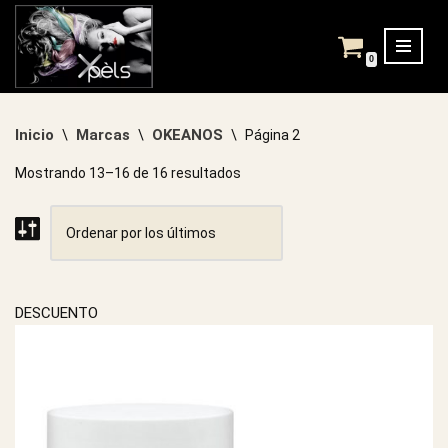
Saltar
0
al
contenido
Inicio
Marcas
OKEANOS
\
\
\
Página 2
Mostrando 13–16 de 16 resultados
DESCUENTO