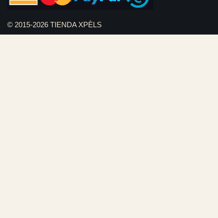
© 2015-2026 TIENDA XPÈLS
Diseño web Serviweb:
Giroasistec Servicio técnico
Reformas Girona
Rollos de brezo natural vallas
Bunker zona
Plumbing Spain