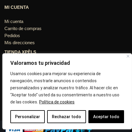
MI CUENTA
Mi cuenta
Carrito de compras
Pedidos
Mis direcciones
TIENDA XPÈLS
Valoramos tu privacidad
Avinguda Molins de Rei Nº 3
08755, Barcelona, Cataluña, España
Usamos cookies para mejorar su experiencia de
navegación, mostrarle anuncios o contenidos
Horario: Lun-Vie 09:30h a 13:30h y 16:45h a 20:00h - Sab
personalizados y analizar nuestro tráfico. Al hacer clic en
10:30h a 14:.00h
“Aceptar todo” usted da su consentimiento a nuestro uso
de las cookies.
Política de cookies
Llámanos : 687 56 05 04
Correo:
info@tiendaxpels.com
Personalizar
Rechazar todo
Aceptar todo